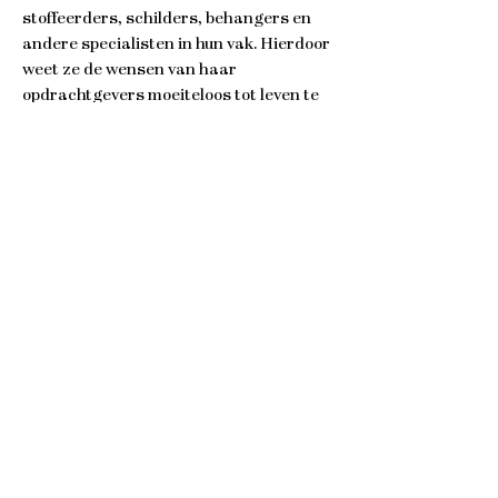
stoffeerders, schilders, behangers en
andere specialisten in hun vak. Hierdoor
weet ze de wensen van haar
opdrachtgevers moeiteloos tot leven te
brengen in haar interieurontwerpen. Ze
vindt het belangrijk te werken met
leveranciers waar ze een nauwe band
mee heeft. Zij denken mee over meubels,
verlichting, textiel en andere bepalende
elementen in een interieur. Door veel te
werken met maatwerk zijn er weinig
beperkingen voor het interieur van je
dromen. Of het nu gaat om een
woonkamer, of een kantoorpand, een
restaurant of een heel hotel.
Want de dromen van de opdrachtgever
staan voor Bonnie altijd voorop. Ze
streeft er dan ook naar een persoonlijke