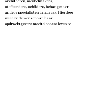
architecten, meubelmakers,
stoffeerders, schilders, behangers en
andere specialisten in hun vak. Hierdoor
weet ze de wensen van haar
opdrachtgevers moeiteloos tot leven te
brengen in haar interieurontwerpen. Ze
vindt het belangrijk te werken met
leveranciers waar ze een nauwe band
mee heeft. Zij denken mee over meubels,
verlichting, textiel en andere bepalende
elementen in een interieur. Door veel te
werken met maatwerk zijn er weinig
beperkingen voor het interieur van je
dromen. Of het nu gaat om een
woonkamer, of een kantoorpand, een
restaurant of een heel hotel.
Want de dromen van de opdrachtgever
staan voor Bonnie altijd voorop. Ze
streeft er dan ook naar een persoonlijke