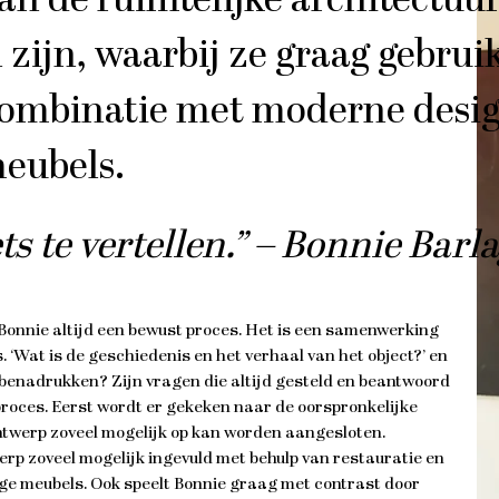
an de ruimtelijke architectuu
 zijn, waarbij ze graag gebru
 combinatie met moderne desi
eubels.
ts te vertellen.” – Bonnie Barl
 Bonnie altijd een bewust proces. Het is een samenwerking
s. ‘Wat is de geschiedenis en het verhaal van het object?’ en
 benadrukken? Zijn vragen die altijd gesteld en beantwoord
oces. Eerst wordt er gekeken naar de oorspronkelijke
ontwerp zoveel mogelijk op kan worden aangesloten.
rp zoveel mogelijk ingevuld met behulp van restauratie en
ge meubels. Ook speelt Bonnie graag met contrast door