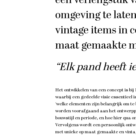
een verlengstuk v
omgeving te laten
vintage items in
maat gemaakte m
“Elk pand heeft ie
Het ontwikkelen van een concept is bij
waarbij een gedeelde visie essentieel i
‘welke elementen zijn belangrijk om te
worden voorafgaand aan het ontwerppr
bouwstijl en periode, en hoe hier qua 
Vervolgens wordt een persoonlijk ontwe
met unieke op maat gemaakte en vinta