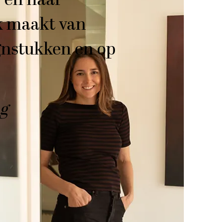
r en haar
ik maakt van
gnstukken en op
ag