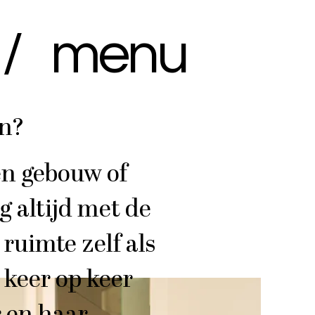
 menu
en?
en gebouw of
g altijd met de
ruimte zelf als
 keer op keer