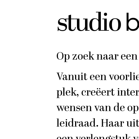
b
studio
Op zoek naar een 
Vanuit een voorli
plek, creëert int
wensen van de opd
leidraad. Haar ui