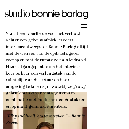
bonnie barlag
studio
Vanuit een voorliefde voor het verhaal
achter een gebouw of plek, creëert
interieurontwerpster Bonnie Barlag altijd
met de wensen van de opdrachtgever
voorop en met de ruimte zelf als leidraad.
Haar uitgangspunt is om het interieur
keer op keer een verlengstuk van de
ruimtelijke architectuur en haar
omgeving te laten zijn, waarbij ze graag
gebruik maakt van vintage items in
combinatie met moderne designstukken
en op maat gemaakte meubels.
“Elk pand heeft iets te vertellen.” – Bonnie
Barlag